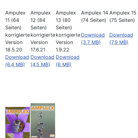
Ampulex
Ampulex
Ampulex
Ampulex 14
Ampulex 15
11 (64
12 (84
13 (80
(74 Seiten)
(75 Seiten)
Seiten)
Seiten)
Seiten)
korrigierte
korrigierte
korrigierte
Download
Download
Version
Version
Version
(3,7 MB)
(7,9 MB)
18.5.20
17.6.21
1.9.22
Download
Download
Download
(6,4 MB)
(4,5 MB)
(6 MB)